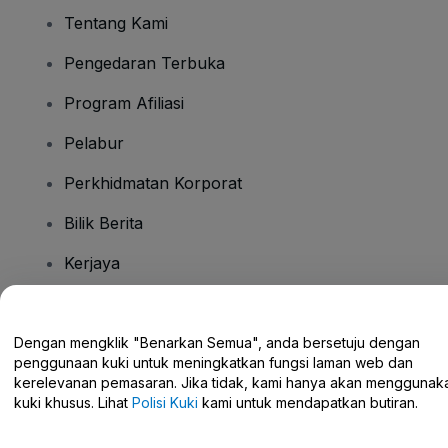
Tentang Kami
Pengedaran Terbuka
Program Afiliasi
Pelabur
Perkhidmatan Korporat
Bilik Berita
Kerjaya
Ada Soalan?
Dengan mengklik "Benarkan Semua", anda bersetuju dengan
penggunaan kuki untuk meningkatkan fungsi laman web dan
Pusat Bantuan / Hubungi Kami
kerelevanan pemasaran. Jika tidak, kami hanya akan menggunak
kuki khusus. Lihat
Polisi Kuki
kami untuk mendapatkan butiran.