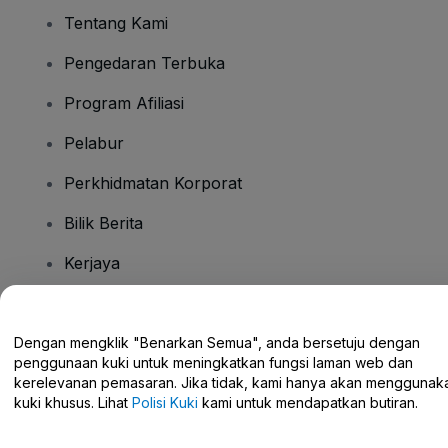
Tentang Kami
Pengedaran Terbuka
Program Afiliasi
Pelabur
Perkhidmatan Korporat
Bilik Berita
Kerjaya
Ada Soalan?
Dengan mengklik "Benarkan Semua", anda bersetuju dengan
penggunaan kuki untuk meningkatkan fungsi laman web dan
Pusat Bantuan / Hubungi Kami
kerelevanan pemasaran. Jika tidak, kami hanya akan menggunak
kuki khusus. Lihat
Polisi Kuki
kami untuk mendapatkan butiran.