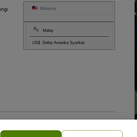
ngi
Malaysia
Malay
US$
Dollar Amerika Syarikat