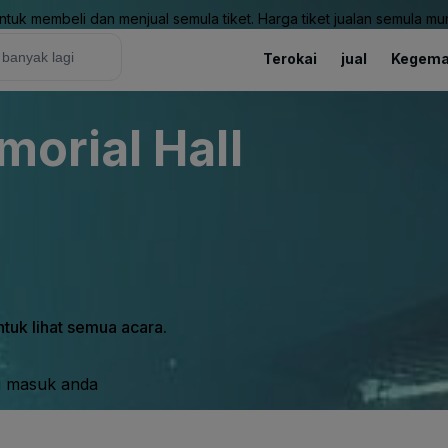
uk membeli dan menjual semula tiket. Harga tiket jualan semula mung
Terokai
jual
Kegema
orial Hall
tuk lihat semua acara.
i masuk anda