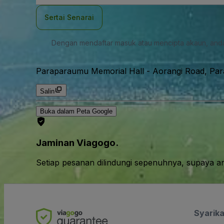
mel
Sertai Senarai
Dengan mendaftar masuk atau mencipta akaun, and
Paraparaumu Memorial Hall
-
Aorangi Road, Pa
Salin
Buka dalam Peta Google
Jaminan Viagogo.
Setiap pesanan dilindungi sepenuhnya, supaya a
Syarika