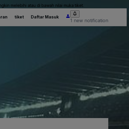
kin melebihi atau di bawah nilai muka tiket.
ran
tiket
Daftar Masuk
1 new notification