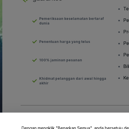
Te
Pemeriksaan keselamatan bertaraf
Pe
dunia
Pr
Penentuan harga yang telus
Pe
Pe
100% jaminan pesanan
Bil
Ke
Khidmat pelanggan dari awal hingga
akhir
Hak Cipta © viagogo GmbH 2026
Butiran Syarikat
Penggunaan laman web ini merupakan penerimaan
Terma dan 
Dengan mengklik "Benarkan Semua", anda bersetuju d