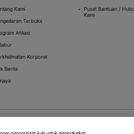
ntang Kami
Pusat Bantuan / Hubu
Kami
ngedaran Terbuka
ogram Afiliasi
labur
rkhidmatan Korporat
ik Berita
rjaya
Syarat
dan
Polisi Privasi
dan
Polisi Kuki
dan
Polisi Privasi Mudah Alih
engan penggunaan kuki untuk meningkatkan