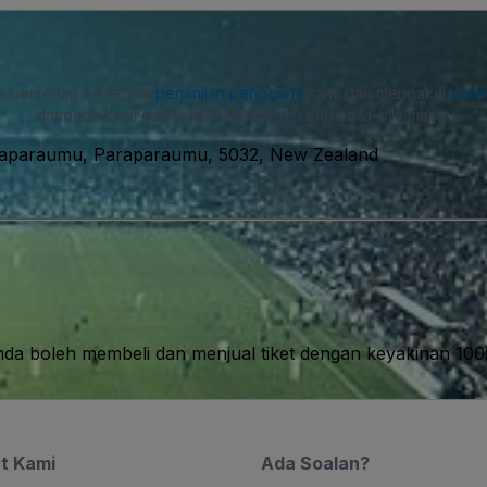
a bersetuju menerima
perjanjian pengguna
kami dan mengakui
polis
daripada kami dan boleh menarik diri pada bila-bila masa.
raparaumu, Paraparaumu, 5032, New Zealand
nda boleh membeli dan menjual tiket dengan keyakinan 10
t Kami
Ada Soalan?