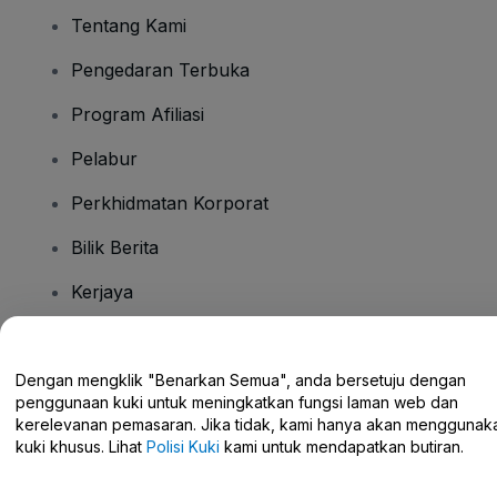
Tentang Kami
Pengedaran Terbuka
Program Afiliasi
Pelabur
Perkhidmatan Korporat
Bilik Berita
Kerjaya
Ada Soalan?
Dengan mengklik "Benarkan Semua", anda bersetuju dengan
penggunaan kuki untuk meningkatkan fungsi laman web dan
Pusat Bantuan / Hubungi Kami
kerelevanan pemasaran. Jika tidak, kami hanya akan menggunak
kuki khusus. Lihat
Polisi Kuki
kami untuk mendapatkan butiran.