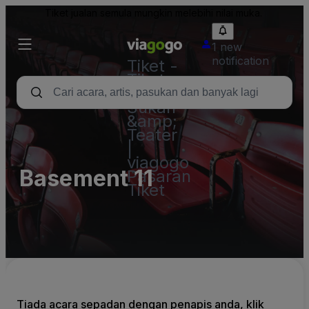
Tiket jualan semula mungkin melebihi nilai muka.
1 new
notification
Tiket -
Tiket
Konsert,
Sukan
&amp;
Teater
|
viagogo
Basement 11
Pasaran
Tiket
Tiada acara sepadan dengan penapis anda, klik