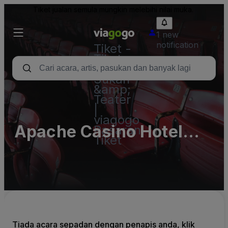
Tiket jualan semula mungkin melebihi nilai muka.
1 new
notification
Tiket -
Tiket
Konsert,
Sukan
&amp;
Teater
|
viagogo
Apache Casino Hotel
Pasaran
Tiket
Parking Lots (InActive)
Tiada acara sepadan dengan penapis anda, klik