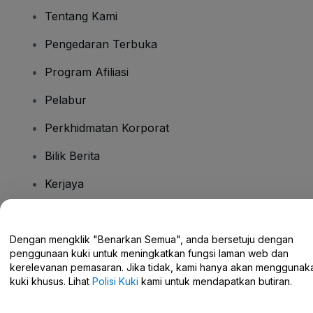
Tentang Kami
Pengedaran Terbuka
Program Afiliasi
Pelabur
Perkhidmatan Korporat
Bilik Berita
Kerjaya
Ada Soalan?
Dengan mengklik "Benarkan Semua", anda bersetuju dengan
penggunaan kuki untuk meningkatkan fungsi laman web dan
Pusat Bantuan / Hubungi Kami
kerelevanan pemasaran. Jika tidak, kami hanya akan menggunak
kuki khusus. Lihat
Polisi Kuki
kami untuk mendapatkan butiran.