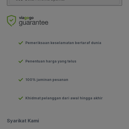
Pemeriksaan keselamatan bertaraf dunia
Penentuan harga yang telus
100% jaminan pesanan
Khidmat pelanggan dari awal hingga akhir
Syarikat Kami