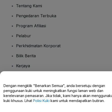
Tentang Kami
Pengedaran Terbuka
Program Afiliasi
Pelabur
Perkhidmatan Korporat
Bilik Berita
Kerjaya
Ada Soalan?
Dengan mengklik "Benarkan Semua", anda bersetuju dengan
penggunaan kuki untuk meningkatkan fungsi laman web dan
Pusat Bantuan / Hubungi Kami
kerelevanan pemasaran. Jika tidak, kami hanya akan menggunak
kuki khusus. Lihat
Polisi Kuki
kami untuk mendapatkan butiran.