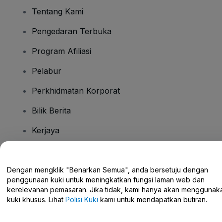
Tentang Kami
Pengedaran Terbuka
Program Afiliasi
Pelabur
Perkhidmatan Korporat
Bilik Berita
Kerjaya
Ada Soalan?
Dengan mengklik "Benarkan Semua", anda bersetuju dengan
penggunaan kuki untuk meningkatkan fungsi laman web dan
Pusat Bantuan / Hubungi Kami
kerelevanan pemasaran. Jika tidak, kami hanya akan menggunak
kuki khusus. Lihat
Polisi Kuki
kami untuk mendapatkan butiran.