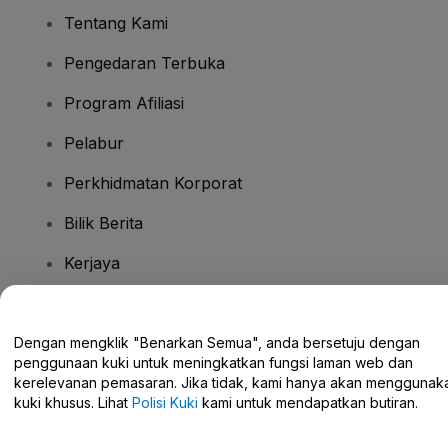
Tentang Kami
Pengedaran Terbuka
Program Afiliasi
Pelabur
Perkhidmatan Korporat
Bilik Berita
Kerjaya
Ada Soalan?
Dengan mengklik "Benarkan Semua", anda bersetuju dengan
penggunaan kuki untuk meningkatkan fungsi laman web dan
Pusat Bantuan / Hubungi Kami
kerelevanan pemasaran. Jika tidak, kami hanya akan menggunak
kuki khusus. Lihat
Polisi Kuki
kami untuk mendapatkan butiran.