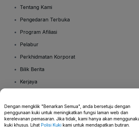
Tentang Kami
Pengedaran Terbuka
Program Afiliasi
Pelabur
Perkhidmatan Korporat
Bilik Berita
Kerjaya
Ada Soalan?
Dengan mengklik "Benarkan Semua", anda bersetuju dengan
penggunaan kuki untuk meningkatkan fungsi laman web dan
Pusat Bantuan / Hubungi Kami
kerelevanan pemasaran. Jika tidak, kami hanya akan menggunak
kuki khusus. Lihat
Polisi Kuki
kami untuk mendapatkan butiran.