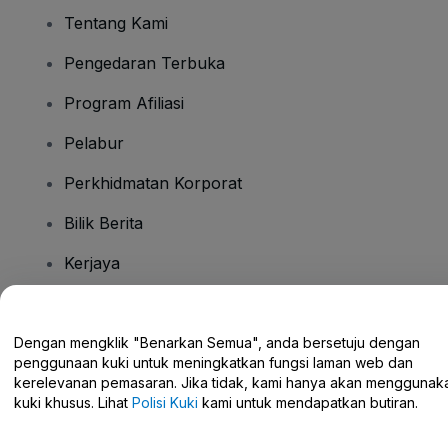
Tentang Kami
Pengedaran Terbuka
Program Afiliasi
Pelabur
Perkhidmatan Korporat
Bilik Berita
Kerjaya
Ada Soalan?
Dengan mengklik "Benarkan Semua", anda bersetuju dengan
penggunaan kuki untuk meningkatkan fungsi laman web dan
Pusat Bantuan / Hubungi Kami
kerelevanan pemasaran. Jika tidak, kami hanya akan menggunak
kuki khusus. Lihat
Polisi Kuki
kami untuk mendapatkan butiran.