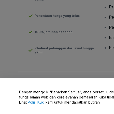
Pr
Penentuan harga yang telus
Pe
Pe
100% jaminan pesanan
Bil
Ke
Khidmat pelanggan dari awal hingga
akhir
Hak Cipta © viagogo GmbH 2026
Butiran Syarikat
Penggunaan laman web ini merupakan penerimaan
Terma dan 
Dengan mengklik "Benarkan Semua", anda bersetuju d
Jangan Kongsi Maklumat Peribadi Saya/Pilihan Privasi Anda.
fungsi laman web dan kerelevanan pemasaran. Jika tid
Lihat
Polisi Kuki
kami untuk mendapatkan butiran.