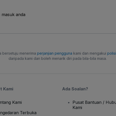
i masuk anda
a bersetuju menerima
perjanjian pengguna
kami dan mengakui
polis
daripada kami dan boleh menarik diri pada bila-bila masa.
t Kami
Ada Soalan?
ntang Kami
Pusat Bantuan / Hubu
Kami
ngedaran Terbuka