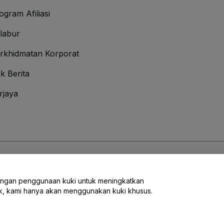
ogram Afiliasi
labur
rkhidmatan Korporat
ik Berita
rjaya
Syarat
dan
Polisi Privasi
dan
Polisi Kuki
dan
Polisi Privasi Mudah Alih
engan penggunaan kuki untuk meningkatkan
ak, kami hanya akan menggunakan kuki khusus.