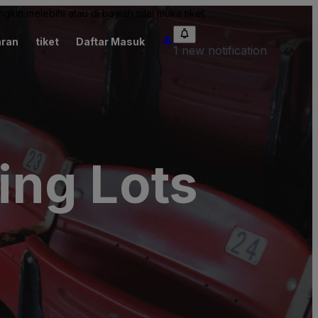
kin melebihi atau di bawah nilai muka tiket.
ran
tiket
Daftar Masuk
1 new notification
ing Lots