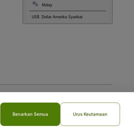
Malay
US$
Dollar Amerika Syarikat
Benarkan Semua
Urus Keutamaan