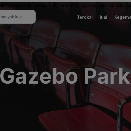
uk membeli dan menjual semula tiket. Harga tiket jualan semula mung
Terokai
jual
Kegema
Gazebo Park