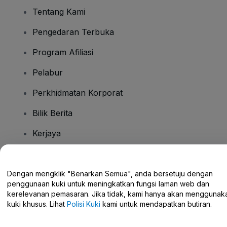
Tentang Kami
Pengedaran Terbuka
Program Afiliasi
Pelabur
Perkhidmatan Korporat
Bilik Berita
Kerjaya
Ada Soalan?
Dengan mengklik "Benarkan Semua", anda bersetuju dengan
penggunaan kuki untuk meningkatkan fungsi laman web dan
Pusat Bantuan / Hubungi Kami
kerelevanan pemasaran. Jika tidak, kami hanya akan menggunak
kuki khusus. Lihat
Polisi Kuki
kami untuk mendapatkan butiran.