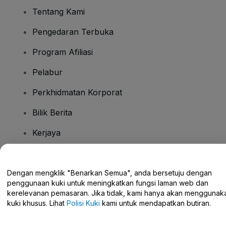
Tentang Kami
Pengedaran Terbuka
Program Afiliasi
Pelabur
Perkhidmatan Korporat
Bilik Berita
Kerjaya
Ada Soalan?
Dengan mengklik "Benarkan Semua", anda bersetuju dengan
penggunaan kuki untuk meningkatkan fungsi laman web dan
Pusat Bantuan / Hubungi Kami
kerelevanan pemasaran. Jika tidak, kami hanya akan menggunak
kuki khusus. Lihat
Polisi Kuki
kami untuk mendapatkan butiran.