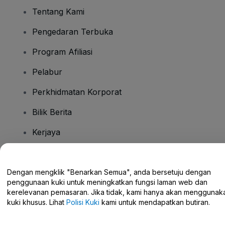
Tentang Kami
Pengedaran Terbuka
Program Afiliasi
Pelabur
Perkhidmatan Korporat
Bilik Berita
Kerjaya
Ada Soalan?
Dengan mengklik "Benarkan Semua", anda bersetuju dengan
penggunaan kuki untuk meningkatkan fungsi laman web dan
Pusat Bantuan / Hubungi Kami
kerelevanan pemasaran. Jika tidak, kami hanya akan menggunak
kuki khusus. Lihat
Polisi Kuki
kami untuk mendapatkan butiran.