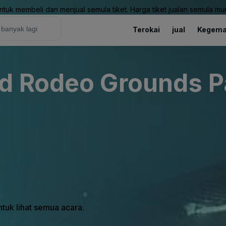
uk membeli dan menjual semula tiket. Harga tiket jualan semula mung
Terokai
jual
Kegema
d Rodeo Grounds P
tuk lihat semua acara.