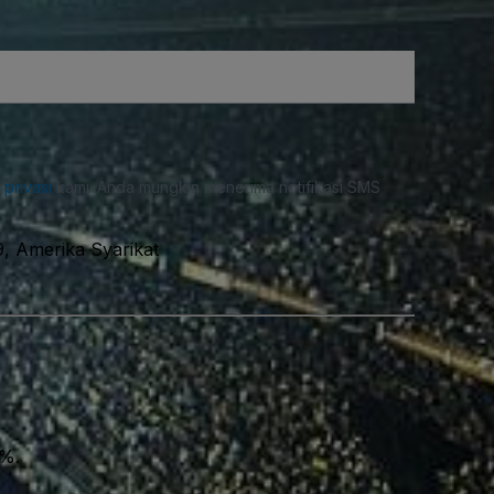
i privasi
kami. Anda mungkin menerima notifikasi SMS
9, Amerika Syarikat
0%.