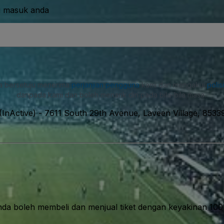
i masuk anda
a bersetuju menerima
perjanjian pengguna
kami dan mengakui
polis
daripada kami dan boleh menarik diri pada bila-bila masa.
InActive)
-
7611 South 29th Avenue, Laveen Village, 8533
nda boleh membeli dan menjual tiket dengan keyakinan 10