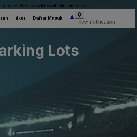
kin melebihi atau di bawah nilai muka tiket.
ran
tiket
Daftar Masuk
1 new notification
arking Lots