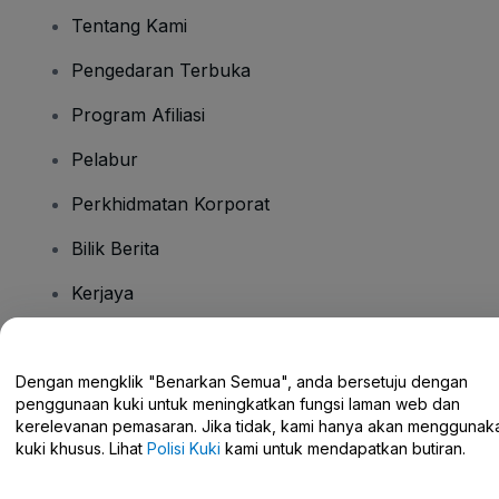
Tentang Kami
Pengedaran Terbuka
Program Afiliasi
Pelabur
Perkhidmatan Korporat
Bilik Berita
Kerjaya
Ada Soalan?
Dengan mengklik "Benarkan Semua", anda bersetuju dengan
penggunaan kuki untuk meningkatkan fungsi laman web dan
Pusat Bantuan / Hubungi Kami
kerelevanan pemasaran. Jika tidak, kami hanya akan menggunak
kuki khusus. Lihat
Polisi Kuki
kami untuk mendapatkan butiran.