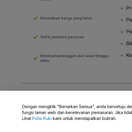
Pr
Penentuan harga yang telus
Pe
Pe
100% jaminan pesanan
Bil
Ke
Khidmat pelanggan dari awal hingga
akhir
Hak Cipta © viagogo GmbH 2026
Butiran Syarikat
Penggunaan laman web ini merupakan penerimaan
Terma dan 
Dengan mengklik "Benarkan Semua", anda bersetuju d
Jangan Kongsi Maklumat Peribadi Saya/Pilihan Privasi Anda.
fungsi laman web dan kerelevanan pemasaran. Jika tid
Lihat
Polisi Kuki
kami untuk mendapatkan butiran.