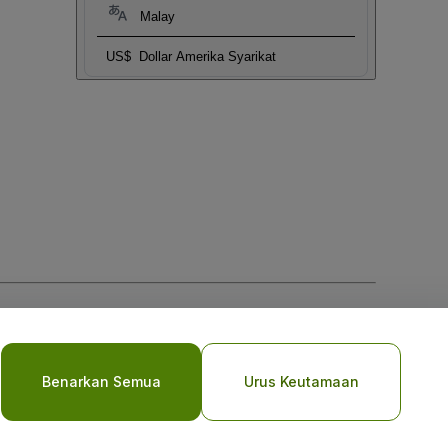
Malay
US$
Dollar Amerika Syarikat
Benarkan Semua
Urus Keutamaan