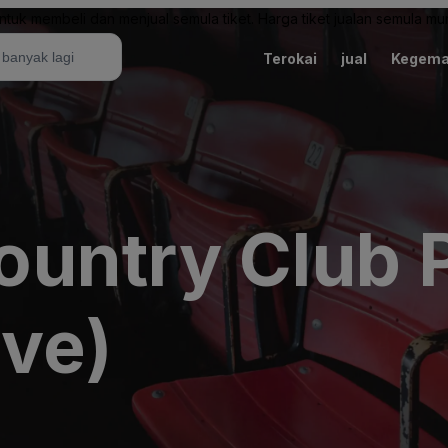
uk membeli dan menjual semula tiket. Harga tiket jualan semula mung
Terokai
jual
Kegema
untry Club 
ive)