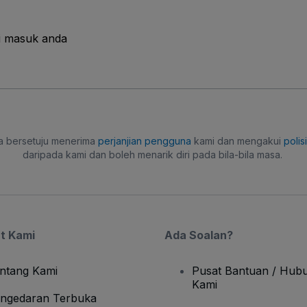
i masuk anda
a bersetuju menerima
perjanjian pengguna
kami dan mengakui
polis
daripada kami dan boleh menarik diri pada bila-bila masa.
t Kami
Ada Soalan?
ntang Kami
Pusat Bantuan / Hubu
Kami
ngedaran Terbuka