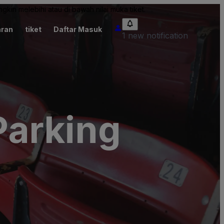
kin melebihi atau di bawah nilai muka tiket.
ran
tiket
Daftar Masuk
1 new notification
Parking