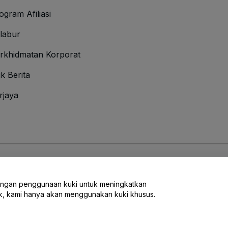
ogram Afiliasi
labur
rkhidmatan Korporat
ik Berita
rjaya
Syarat
dan
Polisi Privasi
dan
Polisi Kuki
dan
Polisi Privasi Mudah Alih
engan penggunaan kuki untuk meningkatkan
ak, kami hanya akan menggunakan kuki khusus.