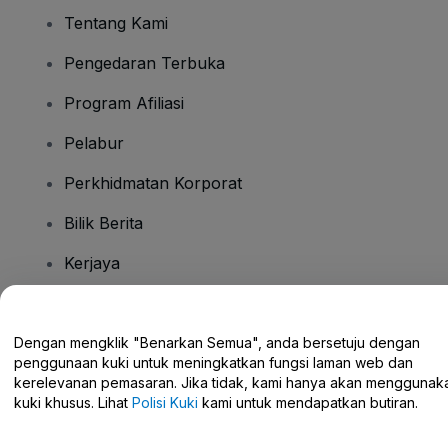
Tentang Kami
Pengedaran Terbuka
Program Afiliasi
Pelabur
Perkhidmatan Korporat
Bilik Berita
Kerjaya
Ada Soalan?
Dengan mengklik "Benarkan Semua", anda bersetuju dengan
penggunaan kuki untuk meningkatkan fungsi laman web dan
Pusat Bantuan / Hubungi Kami
kerelevanan pemasaran. Jika tidak, kami hanya akan menggunak
kuki khusus. Lihat
Polisi Kuki
kami untuk mendapatkan butiran.