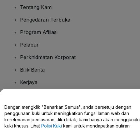
Tentang Kami
Pengedaran Terbuka
Program Afiliasi
Pelabur
Perkhidmatan Korporat
Bilik Berita
Kerjaya
Ada Soalan?
Dengan mengklik "Benarkan Semua", anda bersetuju dengan
penggunaan kuki untuk meningkatkan fungsi laman web dan
Pusat Bantuan / Hubungi Kami
kerelevanan pemasaran. Jika tidak, kami hanya akan menggunak
kuki khusus. Lihat
Polisi Kuki
kami untuk mendapatkan butiran.