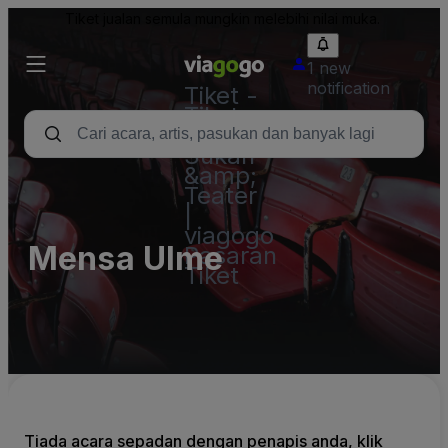
Tiket jualan semula mungkin melebihi nilai muka.
1 new
notification
Tiket -
Tiket
Konsert,
Sukan
&amp;
Teater
|
viagogo
Mensa Ulme
Pasaran
Tiket
Tiada acara sepadan dengan penapis anda, klik