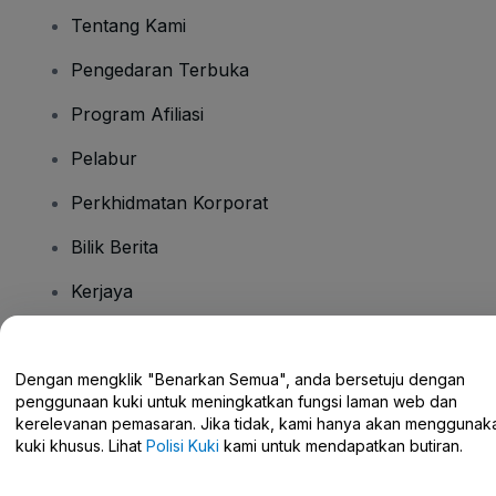
Tentang Kami
Pengedaran Terbuka
Program Afiliasi
Pelabur
Perkhidmatan Korporat
Bilik Berita
Kerjaya
Ada Soalan?
Dengan mengklik "Benarkan Semua", anda bersetuju dengan
penggunaan kuki untuk meningkatkan fungsi laman web dan
Pusat Bantuan / Hubungi Kami
kerelevanan pemasaran. Jika tidak, kami hanya akan menggunak
kuki khusus. Lihat
Polisi Kuki
kami untuk mendapatkan butiran.