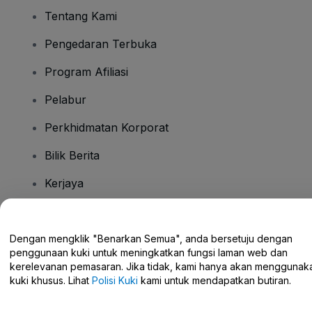
Tentang Kami
Pengedaran Terbuka
Program Afiliasi
Pelabur
Perkhidmatan Korporat
Bilik Berita
Kerjaya
Ada Soalan?
Dengan mengklik "Benarkan Semua", anda bersetuju dengan
penggunaan kuki untuk meningkatkan fungsi laman web dan
Pusat Bantuan / Hubungi Kami
kerelevanan pemasaran. Jika tidak, kami hanya akan menggunak
kuki khusus. Lihat
Polisi Kuki
kami untuk mendapatkan butiran.