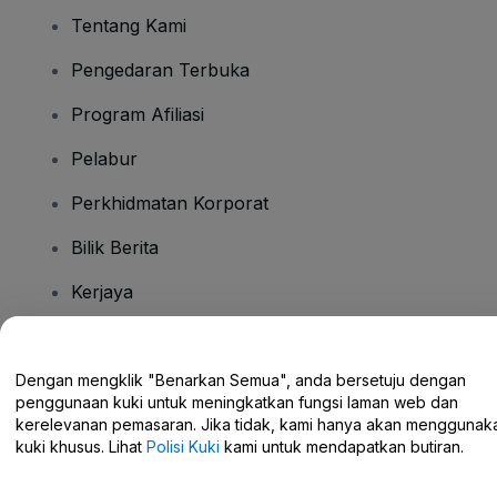
Tentang Kami
Pengedaran Terbuka
Program Afiliasi
Pelabur
Perkhidmatan Korporat
Bilik Berita
Kerjaya
Ada Soalan?
Dengan mengklik "Benarkan Semua", anda bersetuju dengan
penggunaan kuki untuk meningkatkan fungsi laman web dan
Pusat Bantuan / Hubungi Kami
kerelevanan pemasaran. Jika tidak, kami hanya akan menggunak
kuki khusus. Lihat
Polisi Kuki
kami untuk mendapatkan butiran.