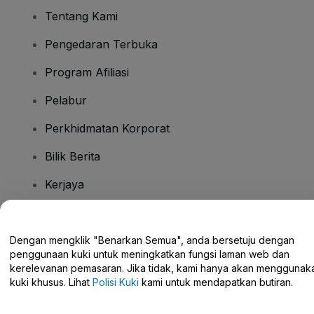
Tentang Kami
Pengedaran Terbuka
Program Afiliasi
Pelabur
Perkhidmatan Korporat
Bilik Berita
Kerjaya
Ada Soalan?
Dengan mengklik "Benarkan Semua", anda bersetuju dengan
penggunaan kuki untuk meningkatkan fungsi laman web dan
Pusat Bantuan / Hubungi Kami
kerelevanan pemasaran. Jika tidak, kami hanya akan menggunak
kuki khusus. Lihat
Polisi Kuki
kami untuk mendapatkan butiran.