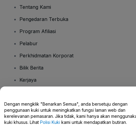
Tentang Kami
Pengedaran Terbuka
Program Afiliasi
Pelabur
Perkhidmatan Korporat
Bilik Berita
Kerjaya
Ada Soalan?
Dengan mengklik "Benarkan Semua", anda bersetuju dengan
penggunaan kuki untuk meningkatkan fungsi laman web dan
Pusat Bantuan / Hubungi Kami
kerelevanan pemasaran. Jika tidak, kami hanya akan menggunak
kuki khusus. Lihat
Polisi Kuki
kami untuk mendapatkan butiran.