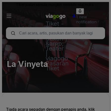
Tiket jualan semula mungkin melebihi nilai muka.
1 new
notification
Tiket -
Tiket
Konsert,
Sukan
&amp;
Teater
|
viagogo
La Vinyeta
Pasaran
Tiket
Tiada acara sepadan dengan penapis anda, klik