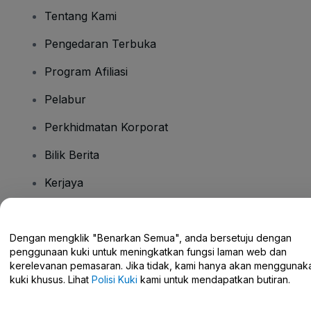
Tentang Kami
Pengedaran Terbuka
Program Afiliasi
Pelabur
Perkhidmatan Korporat
Bilik Berita
Kerjaya
Ada Soalan?
Dengan mengklik "Benarkan Semua", anda bersetuju dengan
penggunaan kuki untuk meningkatkan fungsi laman web dan
Pusat Bantuan / Hubungi Kami
kerelevanan pemasaran. Jika tidak, kami hanya akan menggunak
kuki khusus. Lihat
Polisi Kuki
kami untuk mendapatkan butiran.