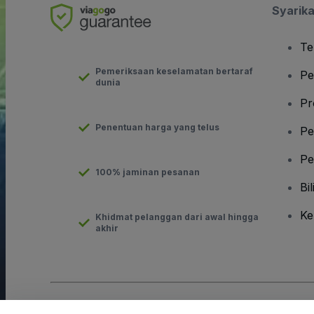
Syarika
Te
Pemeriksaan keselamatan bertaraf
Pe
dunia
Pr
Penentuan harga yang telus
Pe
Pe
100% jaminan pesanan
Bil
Ke
Khidmat pelanggan dari awal hingga
akhir