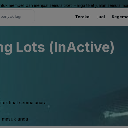
uk membeli dan menjual semula tiket. Harga tiket jualan semula mung
Terokai
jual
Kegema
ng Lots (InActive)
tuk lihat semua acara.
i masuk anda