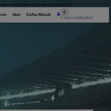
kin melebihi atau di bawah nilai muka tiket.
ran
tiket
Daftar Masuk
1 new notification