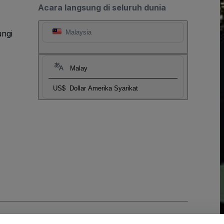
Acara langsung di seluruh dunia
ngi
Malaysia
Malay
US$
Dollar Amerika Syarikat