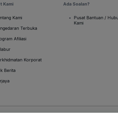
t Kami
Ada Soalan?
ntang Kami
Pusat Bantuan / Hubu
Kami
ngedaran Terbuka
ogram Afiliasi
labur
rkhidmatan Korporat
ik Berita
rjaya