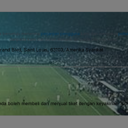
a bersetuju menerima
perjanjian pengguna
kami dan mengakui
polis
daripada kami dan boleh menarik diri pada bila-bila masa.
rand Blvd, Saint Louis, 63103, Amerika Syarikat
nda boleh membeli dan menjual tiket dengan keyakinan 10