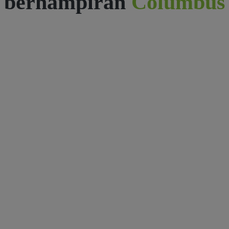
berhampiran
Columbus