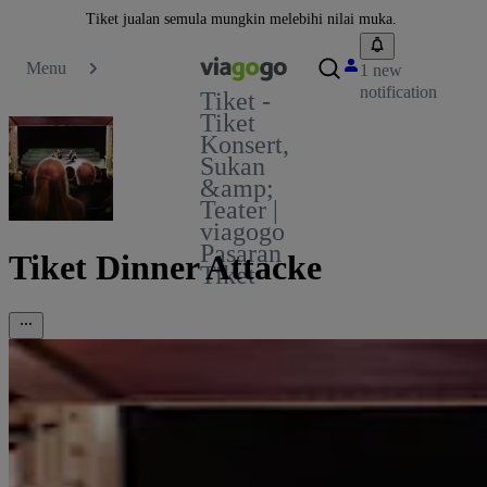
Tiket jualan semula mungkin melebihi nilai muka.
Menu
1 new
notification
Tiket -
Tiket
Konsert,
Sukan
&amp;
Teater |
viagogo
Pasaran
Tiket Dinner Attacke
Tiket