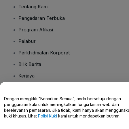
Tentang Kami
Pengedaran Terbuka
Program Afiliasi
Pelabur
Perkhidmatan Korporat
Bilik Berita
Kerjaya
Ada Soalan?
Dengan mengklik "Benarkan Semua", anda bersetuju dengan
penggunaan kuki untuk meningkatkan fungsi laman web dan
Pusat Bantuan / Hubungi Kami
kerelevanan pemasaran. Jika tidak, kami hanya akan menggunak
kuki khusus. Lihat
Polisi Kuki
kami untuk mendapatkan butiran.