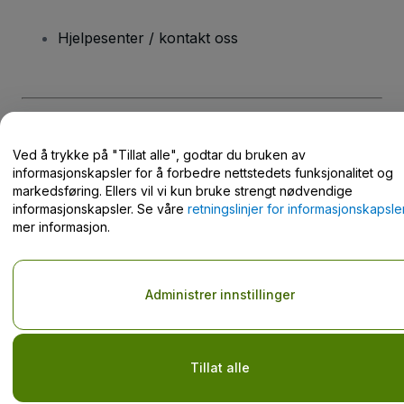
Hjelpesenter / kontakt oss
Opphavsrett © viagogo GmbH 2026
Selskapsopplysninger
Ved å trykke på "Tillat alle", godtar du bruken av
Bruk av denne nettsiden innebærer aksept av
Vilkår og betingelser
og
Retningslinjer for personvern
og
Retningslinjer for
informasjonskapsler for å forbedre nettstedets funksjonalitet og
informasjonskapsler
og
Retningslinjer for personvern for mobil
markedsføring. Ellers vil vi kun bruke strengt nødvendige
Do Not Share My Personal Information/Your Privacy Choices
informasjonskapsler. Se våre
retningslinjer for informasjonskapsle
mer informasjon.
Administrer innstillinger
Tillat alle