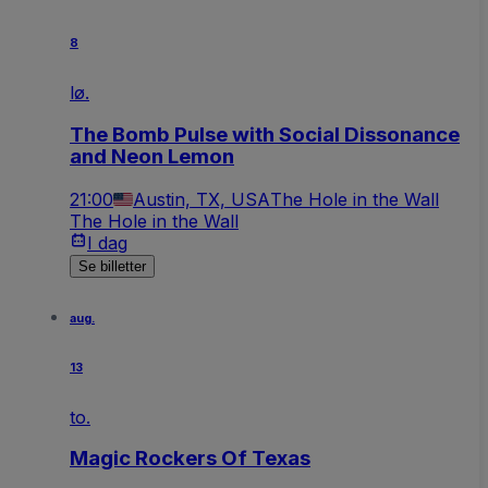
8
lø.
The Bomb Pulse with Social Dissonance
and Neon Lemon
21:00
Austin, TX, USA
The Hole in the Wall
The Hole in the Wall
I dag
Se billetter
aug.
13
to.
Magic Rockers Of Texas