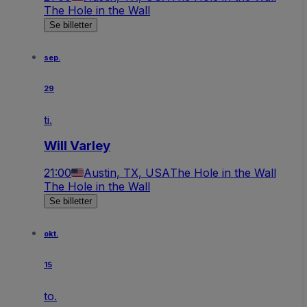
The Hole in the Wall
Se billetter
sep.
29
ti.
Will Varley
21:00
Austin, TX, USA
The Hole in the Wall
The Hole in the Wall
Se billetter
okt.
15
to.