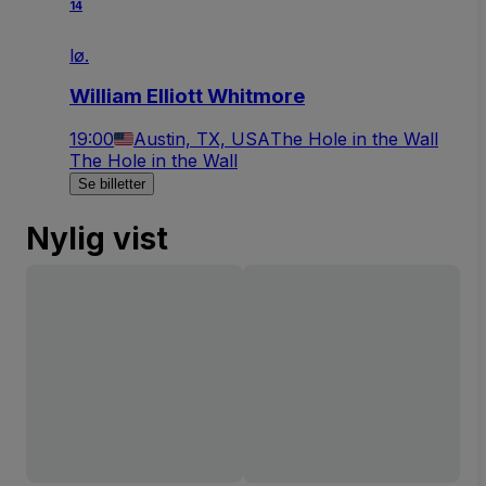
14
lø.
William Elliott Whitmore
19:00
Austin, TX, USA
The Hole in the Wall
The Hole in the Wall
Se billetter
Nylig vist