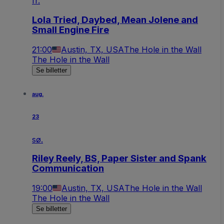
fr.
Lola Tried, Daybed, Mean Jolene and
Small Engine Fire
21:00
Austin, TX, USA
The Hole in the Wall
The Hole in the Wall
Se billetter
aug.
23
sø.
Riley Reely, BS, Paper Sister and Spank
Communication
19:00
Austin, TX, USA
The Hole in the Wall
The Hole in the Wall
Se billetter