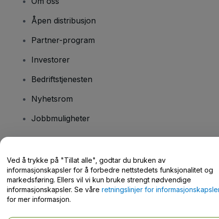
Om oss
Åpen distribusjon
Partner-program
Investorer
Bedriftstjenesten
Nyhetsrom
Jobbmuligheter
Har du spørsmål?
Ved å trykke på "Tillat alle", godtar du bruken av
informasjonskapsler for å forbedre nettstedets funksjonalitet og
Hjelpesenter / kontakt oss
markedsføring. Ellers vil vi kun bruke strengt nødvendige
informasjonskapsler. Se våre
retningslinjer for informasjonskapsle
for mer informasjon.