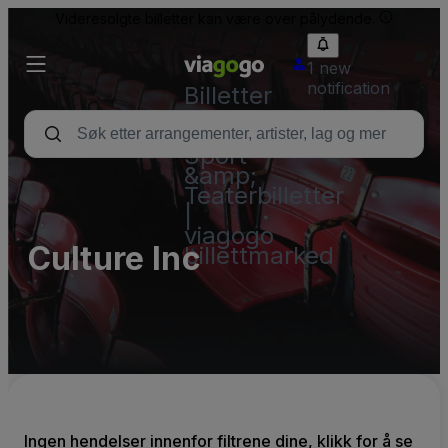
Videresolgte billetter kan være over pålydende.
1 new
notification
Billetter
–
Konsert,
Sport
&amp;
Teaterbilletter
|
viagogo
Culture Inc
billettmarked
Ingen hendelser innenfor filtrene dine, klikk for å se