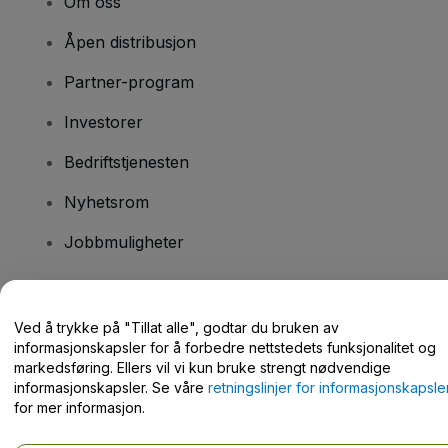
Om oss
Åpen distribusjon
Partner-program
Investorer
Bedriftstjenesten
Nyhetsrom
Jobbmuligheter
Har du spørsmål?
Ved å trykke på "Tillat alle", godtar du bruken av
informasjonskapsler for å forbedre nettstedets funksjonalitet og
Hjelpesenter / kontakt oss
markedsføring. Ellers vil vi kun bruke strengt nødvendige
informasjonskapsler. Se våre
retningslinjer for informasjonskapsle
for mer informasjon.