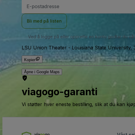
E-
postadresse
Bli med på listen
Ved å logge på eller opprette en konto godtar du vå
LSU Union Theater
-
Louisiana State University
Kopier
Åpne i Google Maps
viagogo-garanti
Vi støtter hver eneste bestilling, slik at du kan k
Vårt se