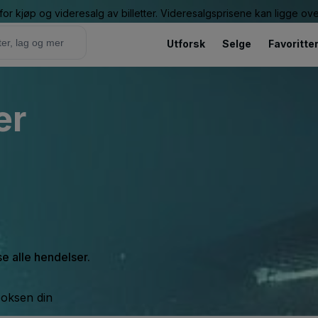
or kjøp og videresalg av billetter. Videresalgsprisene kan ligge ov
Utforsk
Selge
Favoritte
er
se alle hendelser.
boksen din