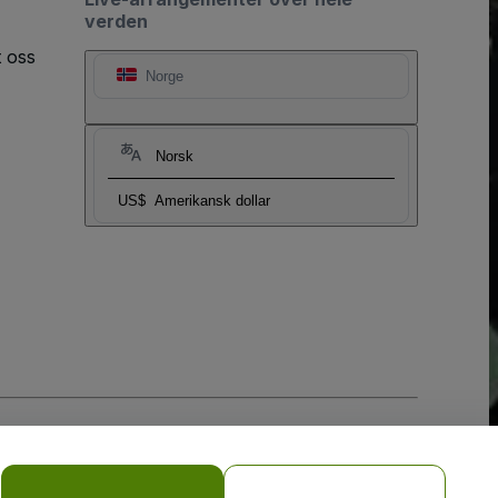
verden
t oss
Norge
Norsk
US$
Amerikansk dollar
sler
og
Retningslinjer for personvern for mobil