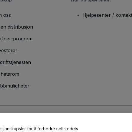
 oss
Hjelpesenter / kontak
en distribusjon
rtner-program
vestorer
driftstjenesten
hetsrom
bbmuligheter
lser
og
Retningslinjer for personvern
og
Retningslinjer for informasjonskap
masjonskapsler for å forbedre nettstedets