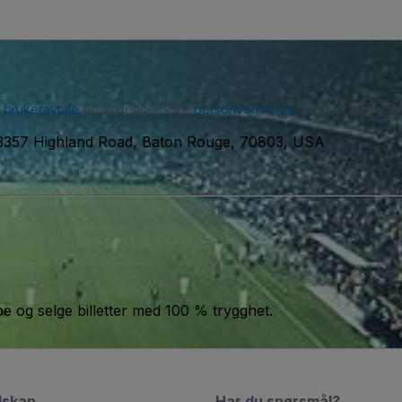
r
brukeravtale
og erkjenner våre
personvernregler
. Du kan motta SM
, 3357 Highland Road, Baton Rouge, 70803, USA
jøpe og selge billetter med 100 % trygghet.
lskap
Har du spørsmål?