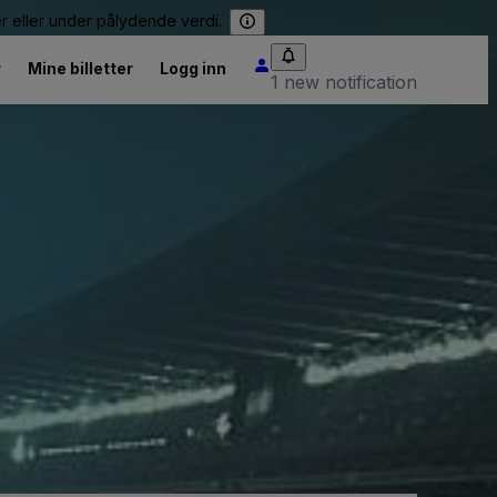
er eller under pålydende verdi.
r
Mine billetter
Logg inn
1 new notification