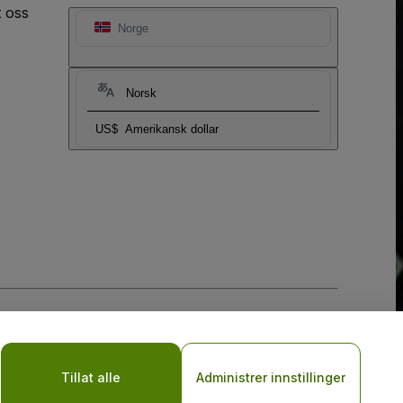
t oss
Norge
Norsk
US$
Amerikansk dollar
sler
og
Retningslinjer for personvern for mobil
Tillat alle
Administrer innstillinger