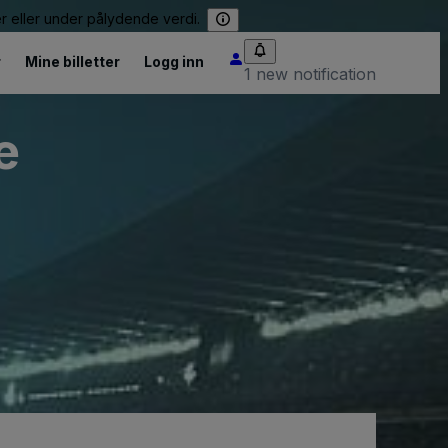
er eller under pålydende verdi.
r
Mine billetter
Logg inn
1 new notification
e