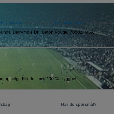
r
brukeravtale
og erkjenner våre
personvernregler
. Du kan motta SM
ounds, Dalrymple Dr., Baton Rouge, 70802, USA
jøpe og selge billetter med 100 % trygghet.
lskap
Har du spørsmål?