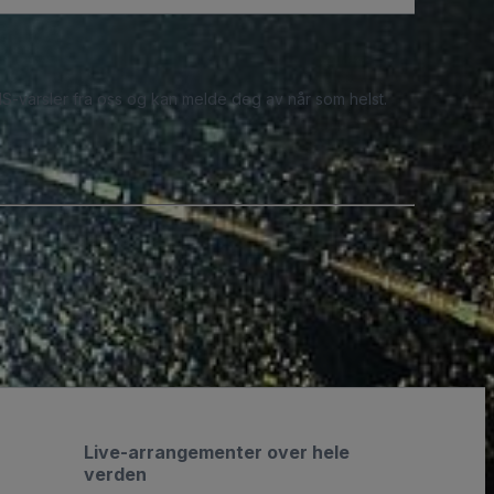
S-varsler fra oss og kan melde deg av når som helst.
Live-arrangementer over hele
verden