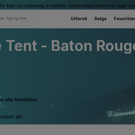
or kjøp og videresalg av billetter. Videresalgsprisene kan ligge ov
Utforsk
Selge
Favoritte
 Tent - Baton Roug
se alle hendelser.
boksen din