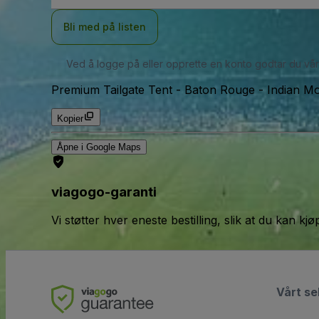
Bli med på listen
Ved å logge på eller opprette en konto godtar du vå
Premium Tailgate Tent - Baton Rouge
-
Indian M
Kopier
Åpne i Google Maps
viagogo-garanti
Vi støtter hver eneste bestilling, slik at du kan k
Vårt se