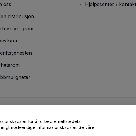
 oss
Hjelpesenter / kontak
en distribusjon
rtner-program
vestorer
driftstjenesten
hetsrom
bbmuligheter
lser
og
Retningslinjer for personvern
og
Retningslinjer for informasjonskap
masjonskapsler for å forbedre nettstedets
 strengt nødvendige informasjonskapsler. Se våre
.