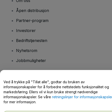
Om oss
Åpen distribusjon
Partner-program
Investorer
Bedriftstjenesten
Nyhetsrom
Jobbmuligheter
Har du spørsmål?
Ved å trykke på "Tillat alle", godtar du bruken av
informasjonskapsler for å forbedre nettstedets funksjonalitet og
Hjelpesenter / kontakt oss
markedsføring. Ellers vil vi kun bruke strengt nødvendige
informasjonskapsler. Se våre
retningslinjer for informasjonskapsle
for mer informasjon.