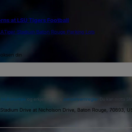
s at LSU Tigers Football
SA
Tiger Stadium Baton Rouge Parking Lots
boksen din
r
brukeravtale
og erkjenner våre
personvernregler
. Du kan motta SM
Stadium Drive at Nicholson Drive, Baton Rouge, 70893, 