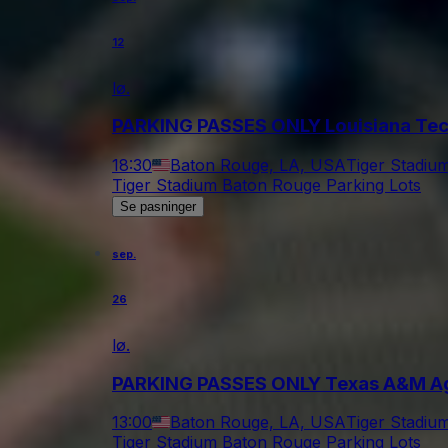
12
lø.
PARKING PASSES ONLY Louisiana Tech 
18:30
Baton Rouge, LA, USA
Tiger Stadiu
Tiger Stadium Baton Rouge Parking Lots
Se pasninger
sep.
26
lø.
PARKING PASSES ONLY Texas A&M Aggi
13:00
Baton Rouge, LA, USA
Tiger Stadiu
Tiger Stadium Baton Rouge Parking Lots