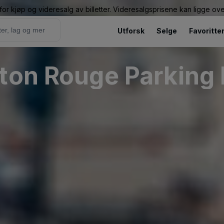
or kjøp og videresalg av billetter. Videresalgsprisene kan ligge ov
Utforsk
Selge
Favoritte
ton Rouge Parking 