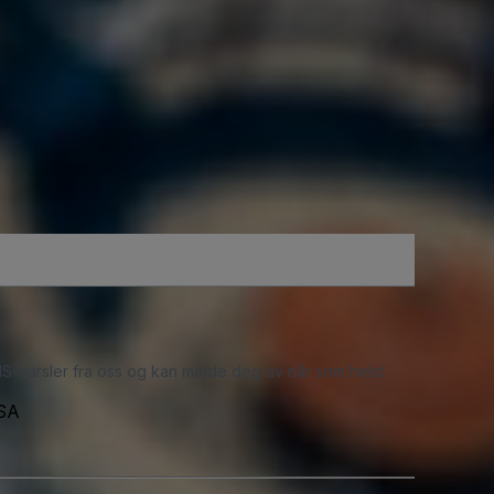
S-varsler fra oss og kan melde deg av når som helst.
USA