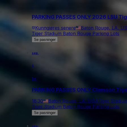
PARKING PASSES ONLY 2026 LSU Tiger
Kunngjøres senere
Baton Rouge, LA, U
Tiger Stadium Baton Rouge Parking Lots
Se pasninger
sep.
5
lø.
PARKING PASSES ONLY Clemson Tigers
18:30
Baton Rouge, LA, USA
Tiger Stadiu
Tiger Stadium Baton Rouge Parking Lots
Se pasninger
sep.