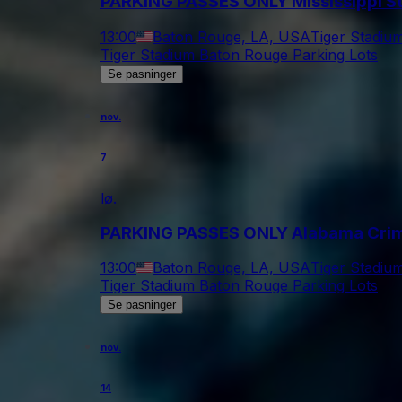
PARKING PASSES ONLY Mississippi Sta
13:00
Baton Rouge, LA, USA
Tiger Stadiu
Tiger Stadium Baton Rouge Parking Lots
Se pasninger
nov.
7
lø.
PARKING PASSES ONLY Alabama Crimso
13:00
Baton Rouge, LA, USA
Tiger Stadiu
Tiger Stadium Baton Rouge Parking Lots
Se pasninger
nov.
14