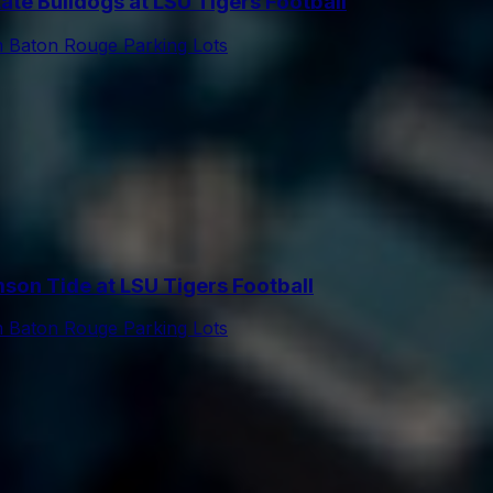
te Bulldogs at LSU Tigers Football
m Baton Rouge Parking Lots
n Tide at LSU Tigers Football
m Baton Rouge Parking Lots