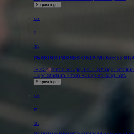
Se pasninger
okt.
3
lø.
PARKING PASSES ONLY McNeese State
18:45
Baton Rouge, LA, USA
Tiger Stadiu
Tiger Stadium Baton Rouge Parking Lots
Se pasninger
okt.
17
lø.