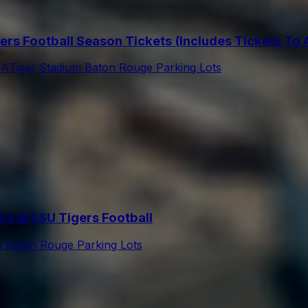
s Football Season Tickets (Includes Tickets To
SA
Tiger Stadium Baton Rouge Parking Lots
 at LSU Tigers Football
m Baton Rouge Parking Lots