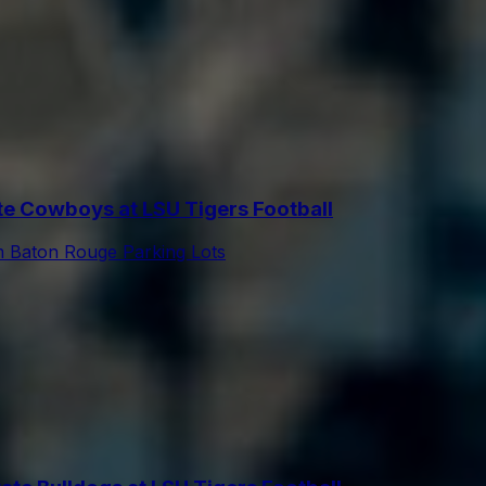
 Cowboys at LSU Tigers Football
m Baton Rouge Parking Lots