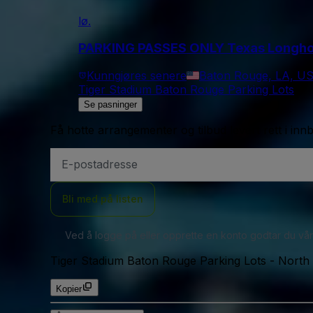
lø.
PARKING PASSES ONLY Texas Longhorn
Kunngjøres senere
Baton Rouge, LA, U
Tiger Stadium Baton Rouge Parking Lots
Se pasninger
Få hotte arrangementer og tilbud levert rett i inn
E-
postadresse
Bli med på listen
Ved å logge på eller opprette en konto godtar du vå
Tiger Stadium Baton Rouge Parking Lots
-
North 
Kopier