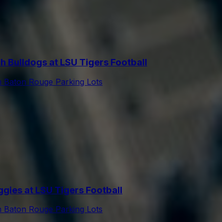
Bulldogs at LSU Tigers Football
m Baton Rouge Parking Lots
es at LSU Tigers Football
m Baton Rouge Parking Lots