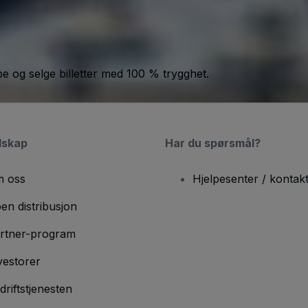
jøpe og selge billetter med 100 % trygghet.
lskap
Har du spørsmål?
 oss
Hjelpesenter / kontak
en distribusjon
rtner-program
vestorer
driftstjenesten