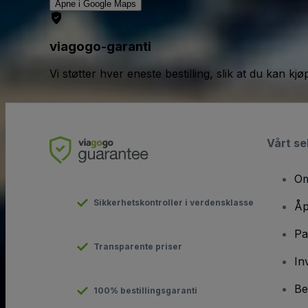
Åpne i Google Maps
viagogo-garanti
Vi støtter hver eneste bestilling, slik at du kan k
Vårt se
Om
Sikkerhetskontroller i verdensklasse
Åp
Pa
Transparente priser
In
Be
100% bestillingsgaranti