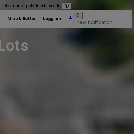
er eller under pålydende verdi.
r
Mine billetter
Logg inn
1 new notification
Lots