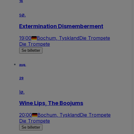
16
sø.
Extermination Dismemberment
19:00
Bochum, Tyskland
Die Trompete
Die Trompete
Se billetter
aug.
29
lø.
Wine Lips, The Boojums
20:00
Bochum, Tyskland
Die Trompete
Die Trompete
Se billetter