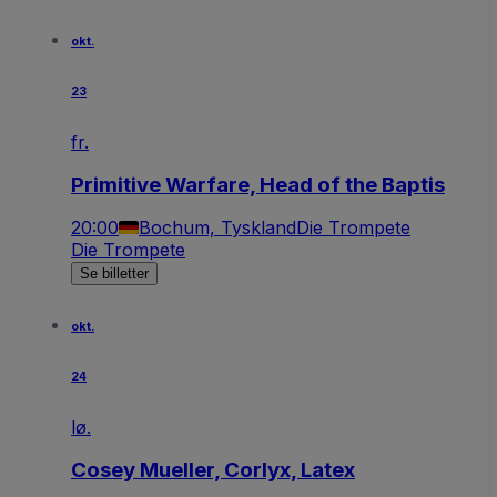
okt.
23
fr.
Primitive Warfare, Head of the Baptis
20:00
Bochum, Tyskland
Die Trompete
Die Trompete
Se billetter
okt.
24
lø.
Cosey Mueller, Corlyx, Latex