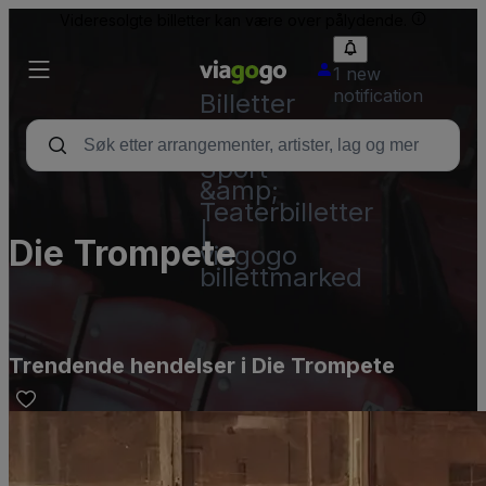
Videresolgte billetter kan være over pålydende.
1 new
notification
Billetter
–
Konsert,
Sport
&amp;
Teaterbilletter
|
Die Trompete
viagogo
billettmarked
Trendende hendelser i Die Trompete