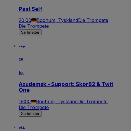
Past Self
20:00
Bochum, Tyskland
Die Trompete
Die Trompete
Se billetter
sep.
26
lø.
Azudemsk - Support: Skor82 & Twit
One
19:00
Bochum, Tyskland
Die Trompete
Die Trompete
Se billetter
okt.