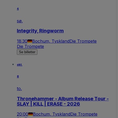
4
sø.
Integrity, Ringworm
18:30
Bochum, Tyskland
Die Trompete
Die Trompete
Se billetter
okt.
8
to.
Thronehammer - Album Release Tour -
SLAY | KILL | ERASE - 2026
20:00
Bochum, Tyskland
Die Trompete