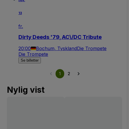
nov.
13
fr.
Dirty Deeds '79, AC\/DC Tribute
20:00
Bochum, Tyskland
Die Trompete
Die Trompete
Se billetter
1
2
Nylig vist