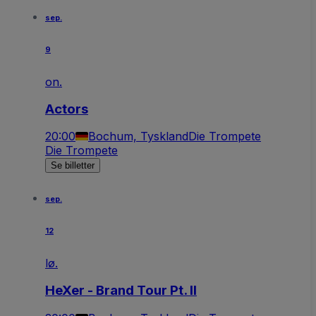
sep.
9
on.
Actors
20:00
Bochum, Tyskland
Die Trompete
Die Trompete
Se billetter
sep.
12
lø.
HeXer - Brand Tour Pt. II