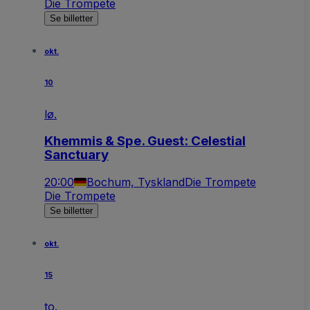
Die Trompete
Se billetter
okt.
10
lø.
Khemmis & Spe. Guest: Celestial
Sanctuary
20:00
Bochum, Tyskland
Die Trompete
Die Trompete
Se billetter
okt.
15
to.