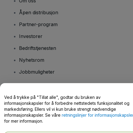
Om oss
Åpen distribusjon
Partner-program
Investorer
Bedriftstjenesten
Nyhetsrom
Jobbmuligheter
Har du spørsmål?
Ved å trykke på "Tillat alle", godtar du bruken av
informasjonskapsler for å forbedre nettstedets funksjonalitet og
Hjelpesenter / kontakt oss
markedsføring. Ellers vil vi kun bruke strengt nødvendige
informasjonskapsler. Se våre
retningslinjer for informasjonskapsle
for mer informasjon.