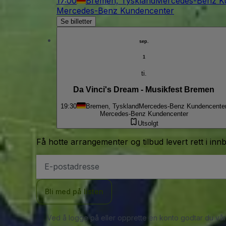
17:00
Bremen, Tyskland
Mercedes-Benz K
Mercedes-Benz Kundencenter
Se billetter
sep.
1
ti.
Da Vinci's Dream - Musikfest Bremen
19:30
Bremen, Tyskland
Mercedes-Benz Kundencente
Mercedes-Benz Kundencenter
Utsolgt
Få hotte arrangementer og tilbud levert rett i inn
E-
postadresse
Bli med på listen
Ved å logge på eller opprette en konto godtar du vå