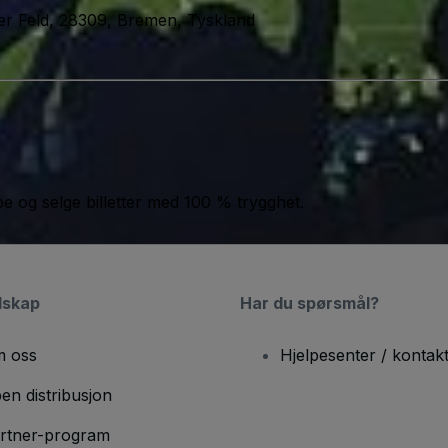
er Feld, 28309, Bremen, Tyskland
jøpe og selge billetter med 100 % trygghet.
lskap
Har du spørsmål?
 oss
Hjelpesenter / kontak
en distribusjon
rtner-program