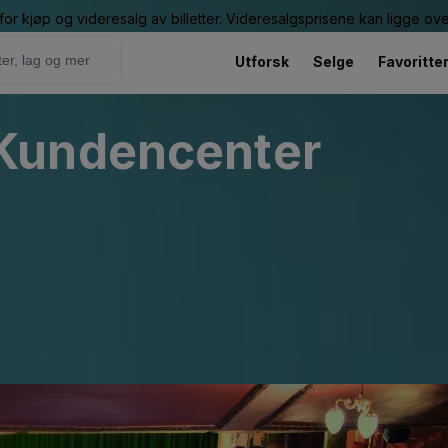
or kjøp og videresalg av billetter. Videresalgsprisene kan ligge ov
Utforsk
Selge
Favoritte
Kundencenter