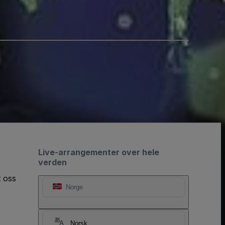
Live-arrangementer over hele
verden
t oss
Norge
Norsk