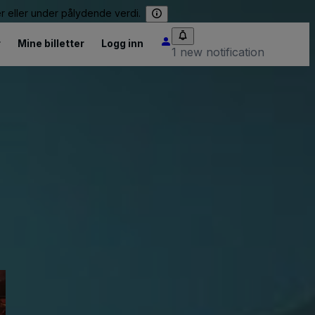
er eller under pålydende verdi.
r
Mine billetter
Logg inn
1 new notification