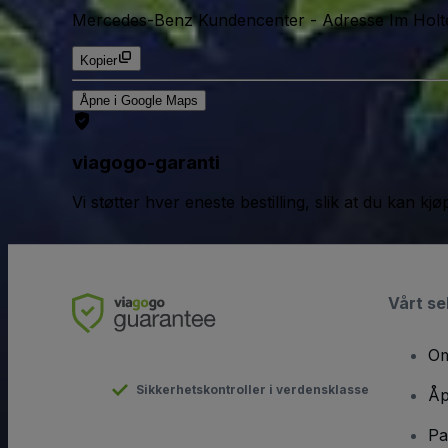
Mercedes-Benz Kundencenter
-
Adresse Im Holt
Kopier
Åpne i Google Maps
viagogo-garanti
Vi støtter hver eneste bestilling, slik at du kan k
Vårt se
Om
Sikkerhetskontroller i verdensklasse
Åp
Pa