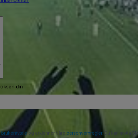
undencenter
r
boksen din
r
brukeravtale
og erkjenner våre
personvernregler
. Du kan motta SM