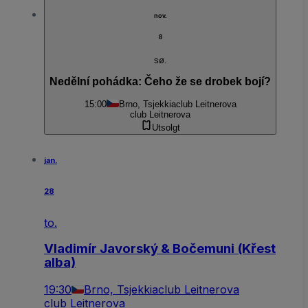
nov.
8
sø.
Nedělní pohádka: Čeho že se drobek bojí?
15:00
Brno, Tsjekkia
club Leitnerova
club Leitnerova
Utsolgt
jan.
28
to.
Vladimír Javorský & Bočemuni (Křest
alba)
19:30
Brno, Tsjekkia
club Leitnerova
club Leitnerova