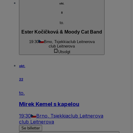
okt.
8
to.
Ester Kočičková & Moody Cat Band
19:30
Brno, Tsjekkia
club Leitnerova
club Leitnerova
Utsolgt
okt.
22
to.
Mirek Kemel s kapelou
19:30
Brno, Tsjekkia
club Leitnerova
club Leitnerova
Se billetter