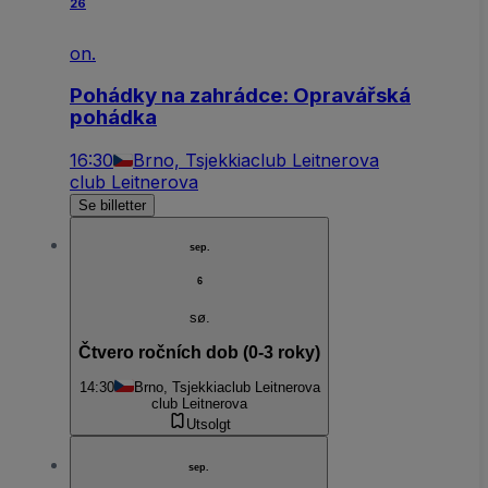
26
on.
Pohádky na zahrádce: Opravářská
pohádka
16:30
Brno, Tsjekkia
club Leitnerova
club Leitnerova
Se billetter
sep.
6
sø.
Čtvero ročních dob (0-3 roky)
14:30
Brno, Tsjekkia
club Leitnerova
club Leitnerova
Utsolgt
sep.