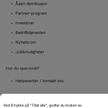
Åpen distribusjon
Partner-program
Investorer
Bedriftstjenesten
Nyhetsrom
Jobbmuligheter
Har du spørsmål?
Hjelpesenter / kontakt oss
Ved å trykke på "Tillat alle", godtar du bruken av