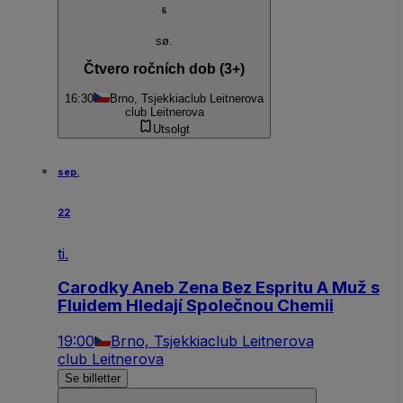
6
sø.
Čtvero ročních dob (3+)
16:30
Brno, Tsjekkia
club Leitnerova
club Leitnerova
Utsolgt
sep.
22
ti.
Carodky Aneb Zena Bez Espritu A Muž s
Fluidem Hledají Společnou Chemii
19:00
Brno, Tsjekkia
club Leitnerova
club Leitnerova
Se billetter