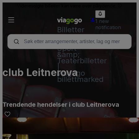
Videresolgte billetter kan være over pålydende.
1 new
notification
Billetter
–
Konsert,
Sport
&amp;
Teaterbilletter
|
club Leitnerova
viagogo
billettmarked
Trendende hendelser i club Leitnerova