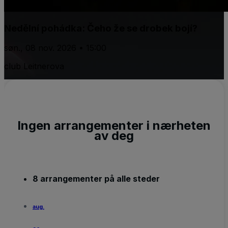
Nedělní pohádka: Čeho že se drobek bojí?
søn., 08 nov. 2026 • 15:00
club Leitnerova
Ingen arrangementer i nærheten
av deg
8 arrangementer på alle steder
aug.