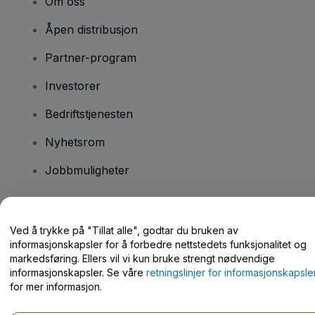
Om oss
Åpen distribusjon
Partner-program
Investorer
Bedriftstjenesten
Nyhetsrom
Jobbmuligheter
Har du spørsmål?
Ved å trykke på "Tillat alle", godtar du bruken av
informasjonskapsler for å forbedre nettstedets funksjonalitet og
Hjelpesenter / kontakt oss
markedsføring. Ellers vil vi kun bruke strengt nødvendige
informasjonskapsler. Se våre
retningslinjer for informasjonskapsle
for mer informasjon.