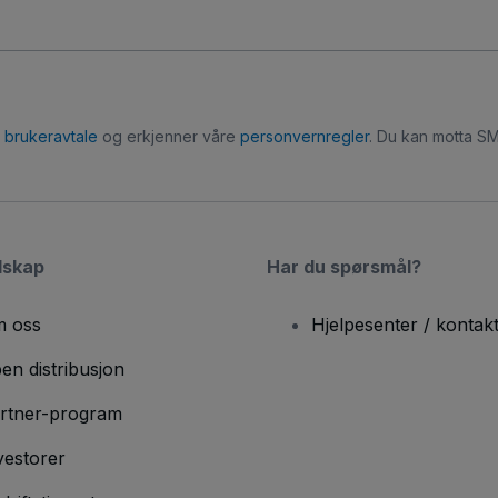
r
brukeravtale
og erkjenner våre
personvernregler
. Du kan motta SM
lskap
Har du spørsmål?
 oss
Hjelpesenter / kontak
en distribusjon
rtner-program
vestorer