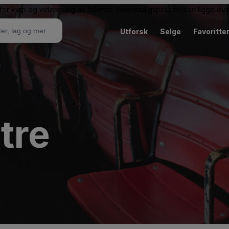
or kjøp og videresalg av billetter. Videresalgsprisene kan ligge ov
Utforsk
Selge
Favoritte
tre