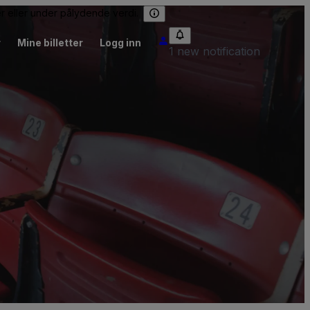
er eller under pålydende verdi.
r
Mine billetter
Logg inn
1 new notification