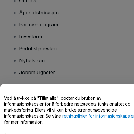
Om oss
Åpen distribusjon
Partner-program
Investorer
Bedriftstjenesten
Nyhetsrom
Jobbmuligheter
Har du spørsmål?
Ved å trykke på "Tillat alle", godtar du bruken av
informasjonskapsler for å forbedre nettstedets funksjonalitet og
Hjelpesenter / kontakt oss
markedsføring. Ellers vil vi kun bruke strengt nødvendige
informasjonskapsler. Se våre
retningslinjer for informasjonskapsle
for mer informasjon.