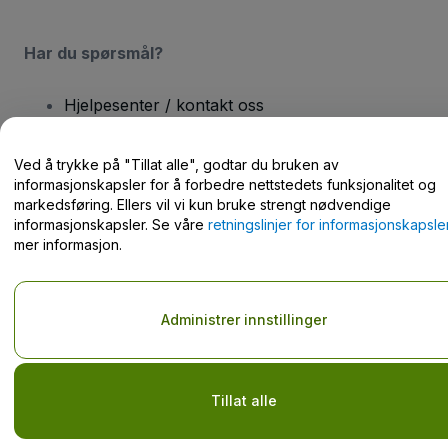
Har du spørsmål?
Hjelpesenter / kontakt oss
Ved å trykke på "Tillat alle", godtar du bruken av
informasjonskapsler for å forbedre nettstedets funksjonalitet og
markedsføring. Ellers vil vi kun bruke strengt nødvendige
Opphavsrett © viagogo GmbH 2026
Selskapsopplysninger
informasjonskapsler. Se våre
retningslinjer for informasjonskapsle
Bruk av denne nettsiden innebærer aksept av
Vilkår og betingelser
mer informasjon.
og
Retningslinjer for personvern
og
Retningslinjer for
informasjonskapsler
og
Retningslinjer for personvern for mobil
Do Not Share My Personal Information/Your Privacy Choices
Administrer innstillinger
Tillat alle