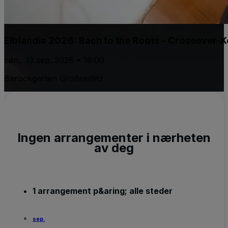
Elblandia 2026: Bach to the Roots – Crossover-K
søn., 13 sep. 2026 • 16:00
Barockgarten Großsedlitz
Ingen arrangementer i nærheten
av deg
1 arrangement p&aring; alle steder
sep.