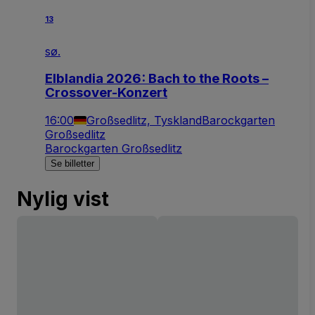
13
sø.
Elblandia 2026: Bach to the Roots –
Crossover-Konzert
16:00
Großsedlitz, Tyskland
Barockgarten
Großsedlitz
Barockgarten Großsedlitz
Se billetter
Nylig vist