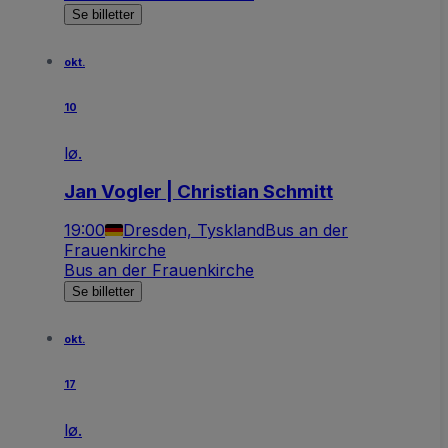
Se billetter
okt.
10
lø.
Jan Vogler | Christian Schmitt
19:00
Dresden, Tyskland
Bus an der
Frauenkirche
Bus an der Frauenkirche
Se billetter
okt.
17
lø.