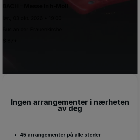
BACH – Messe in h-Moll
lør., 03 okt. 2026 • 19:00
Bus an der Frauenkirche
$ 87+
Ingen arrangementer i nærheten
av deg
45 arrangementer på alle steder