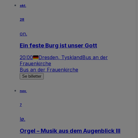
okt.
28
on.
Ein feste Burg ist unser Gott
20:00
Dresden, Tyskland
Bus an der
Frauenkirche
Bus an der Frauenkirche
Se billetter
nov.
7
lø.
Orgel – Musik aus dem Augenblick III