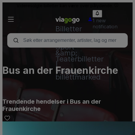
Videresolgte billetter kan være over pålydende.
1 new
notification
Billetter
–
Konsert,
Sport
&amp;
Teaterbilletter
|
Bus an der Frauenkirche
viagogo
billettmarked
Trendende hendelser i Bus an der
Frauenkirche