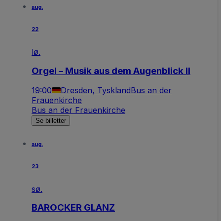
aug.
22
lø.
Orgel – Musik aus dem Augenblick II
19:00
Dresden, Tyskland
Bus an der
Frauenkirche
Bus an der Frauenkirche
Se billetter
aug.
23
sø.
BAROCKER GLANZ