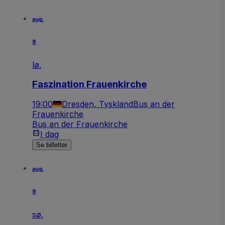
aug.
8
lø.
Faszination Frauenkirche
19:00
Dresden, Tyskland
Bus an der
Frauenkirche
Bus an der Frauenkirche
I dag
Se billetter
aug.
9
sø.