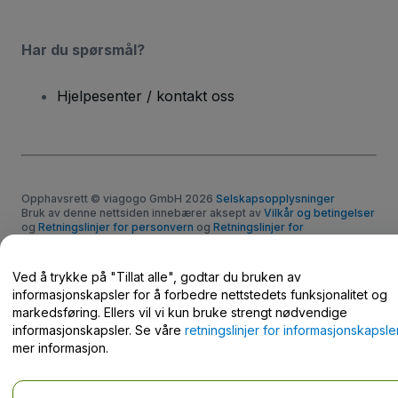
Har du spørsmål?
Hjelpesenter / kontakt oss
Opphavsrett © viagogo GmbH 2026
Selskapsopplysninger
Bruk av denne nettsiden innebærer aksept av
Vilkår og betingelser
og
Retningslinjer for personvern
og
Retningslinjer for
informasjonskapsler
og
Retningslinjer for personvern for mobil
Ikke del mine personopplysninger / dine personvernvalg.
Ved å trykke på "Tillat alle", godtar du bruken av
informasjonskapsler for å forbedre nettstedets funksjonalitet og
markedsføring. Ellers vil vi kun bruke strengt nødvendige
informasjonskapsler. Se våre
retningslinjer for informasjonskapsle
mer informasjon.