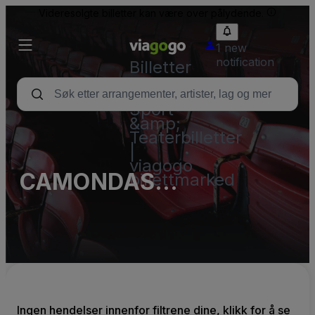
Videresolgte billetter kan være over pålydende.
1 new
notification
Billetter
–
Konsert,
Sport
&amp;
Teaterbilletter
|
viagogo
CAMONDAS
billettmarked
Schokoladenmuseum
Dresden
Ingen hendelser innenfor filtrene dine, klikk for å se