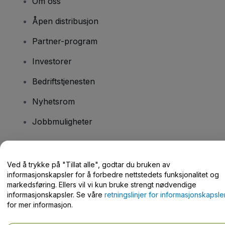
Om oss
Åpen distribusjon
Partner-program
Investorer
Bedriftstjenesten
Nyhetsrom
Jobbmuligheter
Har du spørsmål?
Ved å trykke på "Tillat alle", godtar du bruken av
informasjonskapsler for å forbedre nettstedets funksjonalitet og
Hjelpesenter / kontakt oss
markedsføring. Ellers vil vi kun bruke strengt nødvendige
informasjonskapsler. Se våre
retningslinjer for informasjonskapsle
for mer informasjon.