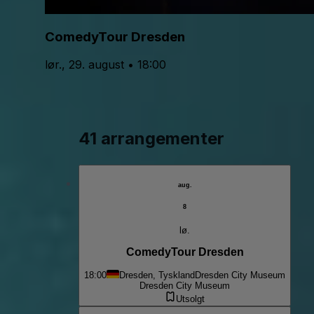
ComedyTour Dresden
lør., 29. august • 18:00
41 arrangementer
aug.
8
lø.
ComedyTour Dresden
18:00
Dresden, Tyskland
Dresden City Museum
Dresden City Museum
Utsolgt