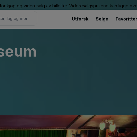
or kjøp og videresalg av billetter. Videresalgsprisene kan ligge ov
Utforsk
Selge
Favoritte
useum