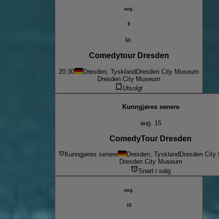
aug.
8
lø.
Comedytour Dresden
20:30
Dresden, Tyskland
Dresden City Museum
Dresden City Museum
Utsolgt
Kunngjøres senere
aug. 15
ComedyTour Dresden
Kunngjøres senere
Dresden, Tyskland
Dresden Cit
Dresden City Museum
Snart i salg
aug.
15