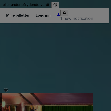
er eller under pålydende verdi.
r
Mine billetter
Logg inn
1 new notification