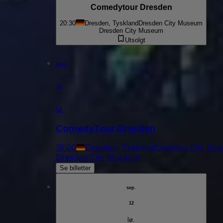
Comedytour Dresden
20:30
Dresden, Tyskland
Dresden City Museum
Dresden City Museum
Utsolgt
sep.
12
lø.
ComedyTour Dresden
18:00
Dresden, Tyskland
Dresden City Mu
Dresden City Museum
Se billetter
sep.
12
lø.