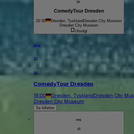
lø.
ComedyTour Dresden
20:30
Dresden, Tyskland
Dresden City Museum
Dresden City Museum
Utsolgt
aug.
22
lø.
ComedyTour Dresden
18:00
Dresden, Tyskland
Dresden City Mu
Dresden City Museum
Se billetter
aug.
22