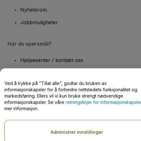
Nyhetsrom
Jobbmuligheter
Har du spørsmål?
Hjelpesenter / kontakt oss
Ved å trykke på "Tillat alle", godtar du bruken av
informasjonskapsler for å forbedre nettstedets funksjonalitet og
markedsføring. Ellers vil vi kun bruke strengt nødvendige
Opphavsrett © viagogo GmbH 2026
Selskapsopplysninger
Bruk av denne nettsiden innebærer aksept av
Vilkår og betingelser
informasjonskapsler. Se våre
retningslinjer for informasjonskapsle
og
Retningslinjer for personvern
og
Retningslinjer for
mer informasjon.
informasjonskapsler
og
Retningslinjer for personvern for mobil
Ikke del mine personopplysninger / dine personvernvalg.
Administrer innstillinger