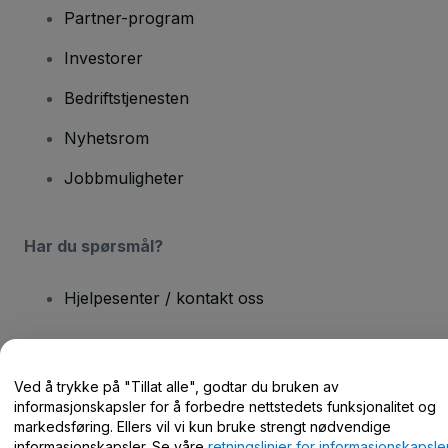
Partner-program
Investorer
Bedriftstjenesten
Nyhetsrom
Jobbmuligheter
Har du spørsmål?
Hjelpesenter / kontakt oss
Ved å trykke på "Tillat alle", godtar du bruken av
informasjonskapsler for å forbedre nettstedets funksjonalitet og
Opphavsrett © viagogo GmbH 2026
Selskapsopplysninger
markedsføring. Ellers vil vi kun bruke strengt nødvendige
Bruk av denne nettsiden innebærer aksept av
Vilkår og betingelser
og
Retningslinjer for personvern
og
Retningslinjer for
informasjonskapsler. Se våre
retningslinjer for informasjonskapsle