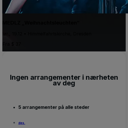
MEDLZ „Weihnachtsleuchten“
lør., 19.12 • Himmelfahrtskirche, Dresden
Fra $ 37
Ingen arrangementer i nærheten
av deg
5 arrangementer på alle steder
des.