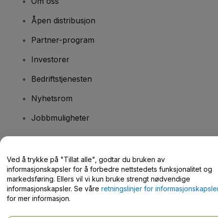
Om oss
Åpen distribusjon
Partner-program
Investorer
Bedriftstjenesten
Nyhetsrom
Jobbmuligheter
Har du spørsmål?
Ved å trykke på "Tillat alle", godtar du bruken av
informasjonskapsler for å forbedre nettstedets funksjonalitet og
Hjelpesenter / kontakt oss
markedsføring. Ellers vil vi kun bruke strengt nødvendige
informasjonskapsler. Se våre
retningslinjer for informasjonskapsle
for mer informasjon.