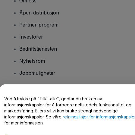
Om oss
Åpen distribusjon
Partner-program
Investorer
Bedriftstjenesten
Nyhetsrom
Jobbmuligheter
Har du spørsmål?
Ved å trykke på "Tillat alle", godtar du bruken av
informasjonskapsler for å forbedre nettstedets funksjonalitet og
Hjelpesenter / kontakt oss
markedsføring. Ellers vil vi kun bruke strengt nødvendige
informasjonskapsler. Se våre
retningslinjer for informasjonskapsle
for mer informasjon.